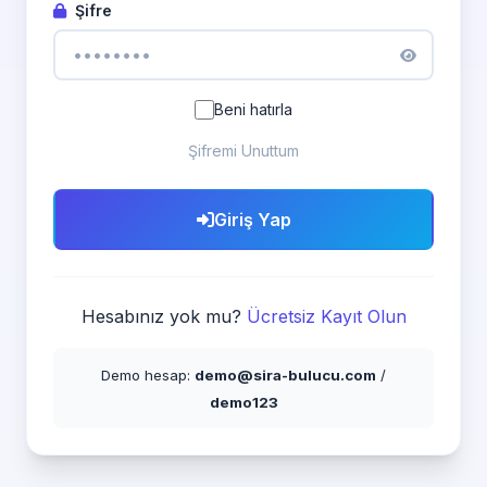
Şifre
Beni hatırla
Şifremi Unuttum
Giriş Yap
Hesabınız yok mu?
Ücretsiz Kayıt Olun
Demo hesap:
demo@sira-bulucu.com
/
demo123