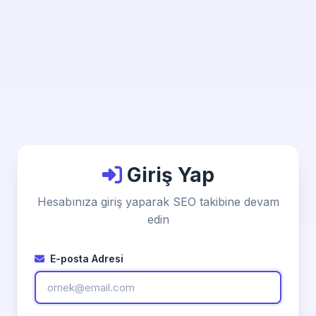
Giriş Yap
Hesabınıza giriş yaparak SEO takibine devam
edin
E-posta Adresi